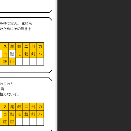
を持つ宝具。 素晴ら
たためにその輝きを
軍
ス
超
鎧
エ
刑
力
ア
コ
獣
モ
裁
剣
ハ
フ
狂
巨
わじわと
装備。
拾えないぞ。
軍
ス
超
鎧
エ
刑
力
ア
コ
獣
モ
裁
剣
ハ
フ
狂
巨