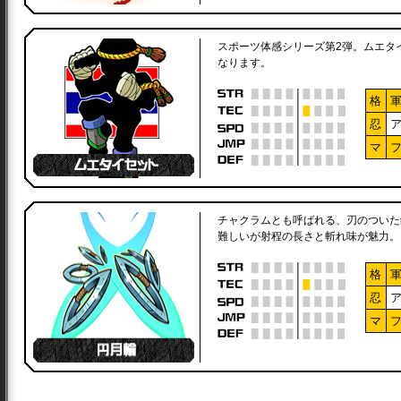
スポーツ体感シリーズ第2弾。ムエタ
なります。
格
忍
マ
チャクラムとも呼ばれる、刃のついた
難しいが射程の長さと斬れ味が魅力。
格
忍
マ