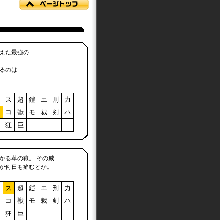
えた最強の
るのは
軍
ス
超
鎧
エ
刑
力
ア
コ
獣
モ
裁
剣
ハ
フ
狂
巨
かる革の鞭。 その威
が何日も痛むとか。
軍
ス
超
鎧
エ
刑
力
ア
コ
獣
モ
裁
剣
ハ
フ
狂
巨