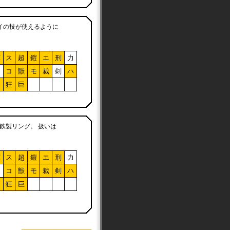
イの技が使えるように
軍
ス
超
鎧
エ
刑
力
ア
コ
獣
モ
裁
剣
ハ
フ
狂
巨
鉄製リング。 扱いは
軍
ス
超
鎧
エ
刑
力
ア
コ
獣
モ
裁
剣
ハ
フ
狂
巨