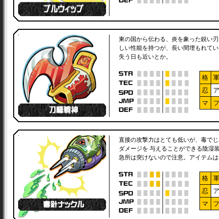
東の国から伝わる、炎を象った鋭い刃
しい性能を持つが、長い間埋もれてい
失う日も近いとか。
格
忍
マ
直接の攻撃力はとても低いが、毒でじ
ダメージを 与えることができる陰湿
急所は突けないので注意。アイテムは
格
忍
マ