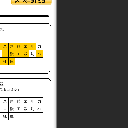
ス。
軍
ス
超
鎧
エ
刑
力
ア
コ
獣
モ
裁
剣
ハ
フ
狂
巨
器。
でも出せるぞ！
軍
ス
超
鎧
エ
刑
力
ア
コ
獣
モ
裁
剣
ハ
フ
狂
巨