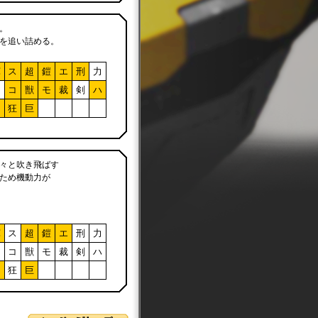
。
を追い詰める。
軍
ス
超
鎧
エ
刑
力
ア
コ
獣
モ
裁
剣
ハ
フ
狂
巨
々と吹き飛ばす
ため機動力が
軍
ス
超
鎧
エ
刑
力
ア
コ
獣
モ
裁
剣
ハ
フ
狂
巨