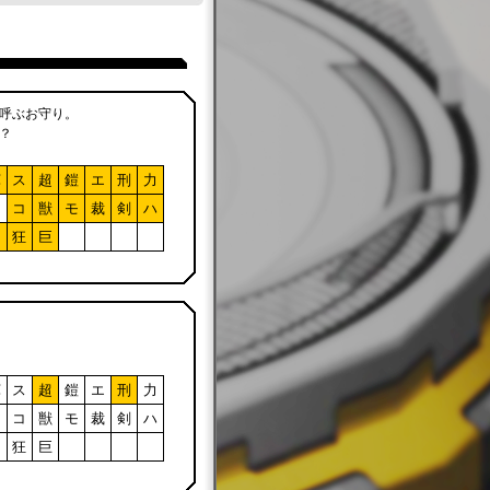
呼ぶお守り。
？
軍
ス
超
鎧
エ
刑
力
ア
コ
獣
モ
裁
剣
ハ
フ
狂
巨
軍
ス
超
鎧
エ
刑
力
ア
コ
獣
モ
裁
剣
ハ
フ
狂
巨