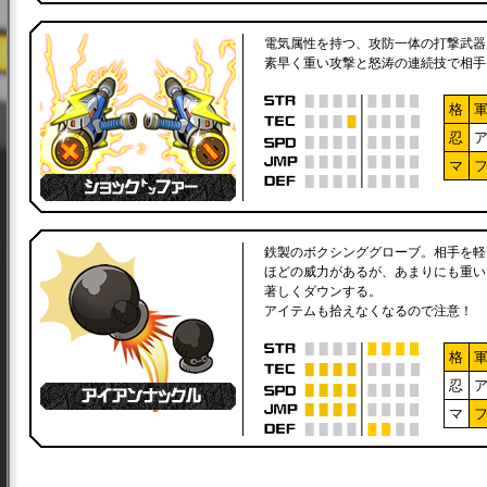
電気属性を持つ、攻防一体の打撃武器
素早く重い攻撃と怒涛の連続技で相手
格
忍
マ
鉄製のボクシンググローブ。相手を軽
ほどの威力があるが、あまりにも重い
著しくダウンする。
アイテムも拾えなくなるので注意！
格
忍
マ