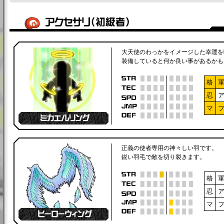
大天使のわっかをイメージした幸運を
装備していると何か良い事があるかも
格
忍
マ
正義の使者専用の神々しい羽です。
鋭い羽毛で敵を切り裂きます。
格
忍
マ