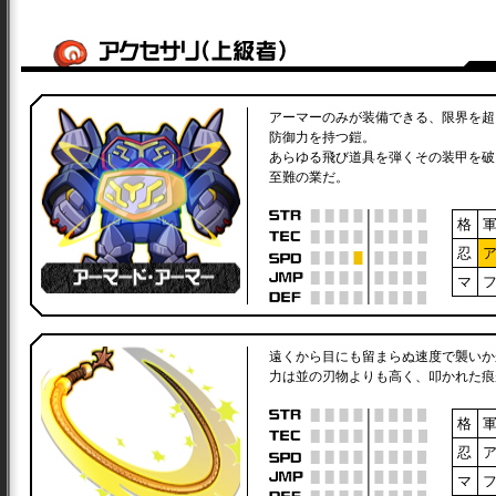
アーマーのみが装備できる、限界を超
防御力を持つ鎧。
あらゆる飛び道具を弾くその装甲を破
至難の業だ。
格
忍
マ
遠くから目にも留まらぬ速度で襲いか
力は並の刃物よりも高く、叩かれた痕
格
忍
マ