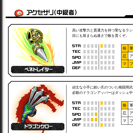
高い攻撃力と貫通力を持つ聖なるラン
目にも留まらぬ速さで敵を貫くぞ。
格
忍
マ
頑丈な小手に鋭い爪のついた格闘用武
必殺のドラゴンアッパーはダッシュ中
格
忍
マ