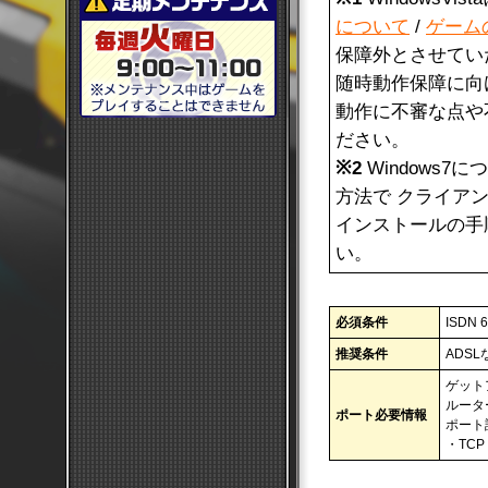
について
/
ゲーム
保障外とさせてい
随時動作保障に向け
動作に不審な点や
ださい。
※2
Windows7
方法で クライア
インストールの手
い。
必須条件
ISD
推奨条件
ADS
ゲット
ルータ
ポート必要情報
ポート
・TCP 