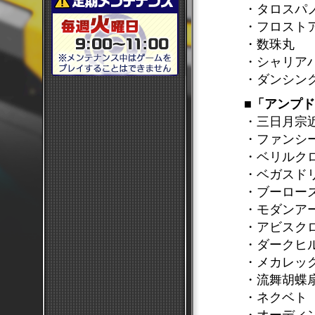
・タロスパ
・フロスト
・数珠丸
・シャリア
・ダンシン
■「アンプ
・三日月宗
・ファンシ
・ベリルク
・ベガスド
・ブーロー
・モダンア
・アビスク
・ダークヒ
・メカレッ
・流舞胡蝶
・ネクベト
・オーディ