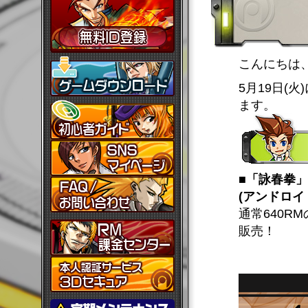
こんにちは
5月19日(
ます。
■「詠春拳
(アンドロイ
通常640R
販売！