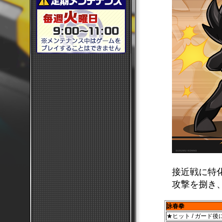
接近戦に特
攻撃を捌き
詠春拳
★ヒット / ガード後に