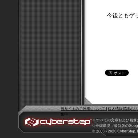
今後ともゲ
当サイトのご利用について
|
個人情報保護ポリ
集中
※すべての文章および画像
※推奨環境：最新版のGoogle 
© 2006 - 2026 CyberStep, I